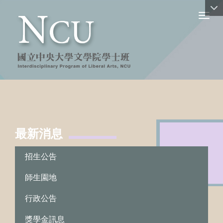
Toggl
最新消息
:::
招生公告
師生園地
行政公告
獎學金訊息