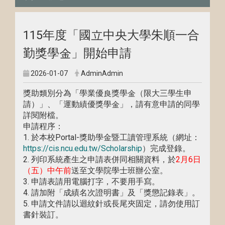
115年度「國立中央大學朱順一合
勤獎學金」開始申請
2026-01-07
AdminAdmin
獎助類別分為「學業優良獎學金（限大三學生申
請）」、「運動績優獎學金」，請有意申請的同學
詳閱附檔。
申請程序：
1. 於本校Portal-獎助學金暨工讀管理系統（網址：
https://cis.ncu.edu.tw/Scholarship
）完成登錄。
2. 列印系統產生之申請表併同相關資料，於
2月6日
（五）中午前
送至文學院學士班辦公室。
3. 申請表請用電腦打字，不要用手寫。
4. 請加附「成績名次證明書」及「獎懲記錄表」。
5. 申請文件請以迴紋針或長尾夾固定，請勿使用訂
書針裝訂。