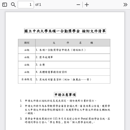
of 1
Toggle
Find
Zoom
Zoom
To
Sidebar
Out
In
國立中央大學朱順一合勤獎學金
檢附文件清單
類別
文
件
名
稱
必繳
1.
朱順一合勤獎學金申請表（請貼相片）
必繳
2.
歷年成績單
必繳
3.
自傳
必繳
4.
具體績優事蹟佐證資料
自由繳交
5.
其他有利審查資料（例如：推薦函......等）
申請注意事項
1.
申請文件請以迴紋針或長尾夾固定，請勿使用訂書
2.
申請文件將作為本學期獎學金審查會議之用。審查
生之申請文件將由學校歸檔保存；未獲獎學生之申
一銷毀。
3.
獎學金申請結果預計於
11
5
年
6
月底前公告於
Portal
獎助學金
系統，
屆
時
請同學自行登入「學生專區」查詢「個人獎學金紀
。