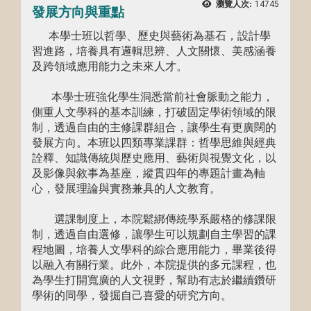
瀏覽人次:
14745
發展方向與重點
本學士班以哲學、歷史與藝術為基石，設計學
習進路，培養具有邏輯思辨、人文關懷、美感涵養
及跨領域應用能力之未來人才。
本學⼠班強化學⽣洞悉當前社會脈動之能⼒，
側重⼈文學科的基本訓練，打破固定學術領域的限
制，透過⾃由的主修課群組合，讓學⽣有更廣闊的
發展⽅向。本班以四類專業課群：哲學思維與經典
詮釋、知識傳統與歷史應⽤、藝術與視覺文化，以
及影像與敘事為基座，縱貫四年的專題計畫為軸
⼼，發展理論與實務兼具的⼈文教育。
選課制度上，本院鬆綁傳統學系嚴格的修課限
制，透過自由選修，讓學生可以規劃自主學習的課
程地圖，培養人文學科的綜合應用能力，畢業後得
以融入有關行業。此外，本院提供的多元課程，也
為學生打開寬廣的人文視野，幫助有志於繼續鑽研
學術的同學，發掘自己喜愛的研究方向。