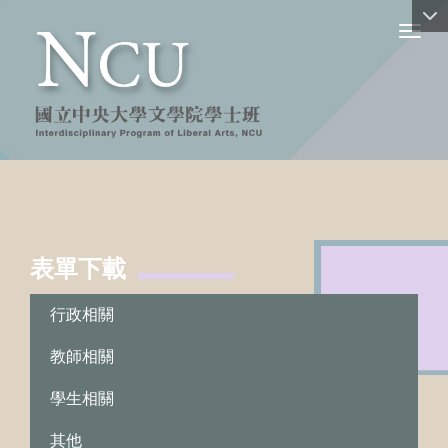
Toggl
表單下載
:::
行政相關
教師相關
學生相關
其他