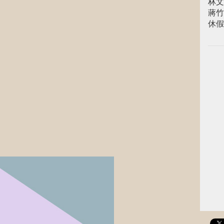
林文
蔣竹
休假