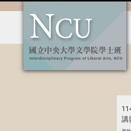
:::
11
講