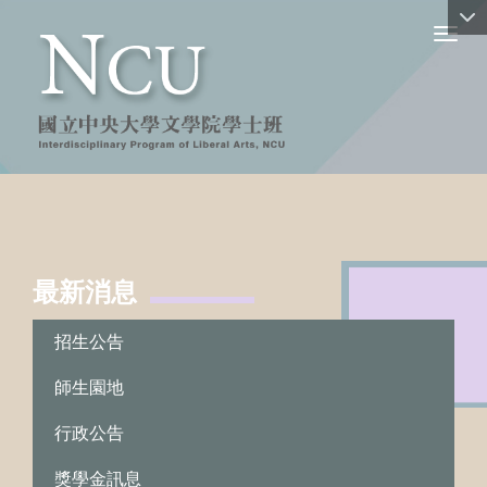
Toggl
最新消息
:::
招生公告
師生園地
行政公告
獎學金訊息