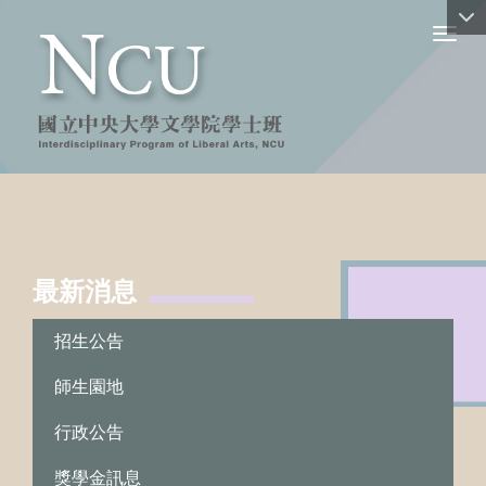
Toggl
最新消息
:::
招生公告
師生園地
行政公告
獎學金訊息