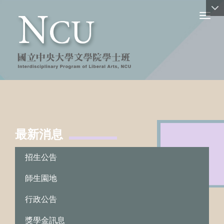
Toggl
最新消息
:::
招生公告
師生園地
行政公告
獎學金訊息