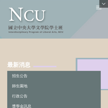
Toggl
最新消息
:::
招生公告
師生園地
行政公告
獎學金訊息