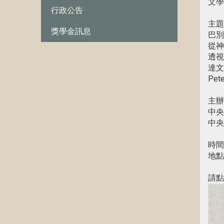
文學
行政公告
主題
獎學金訊息
巴別
從神
透視
達文
Pet
主辦
中央
中央
時間：
地點
請點