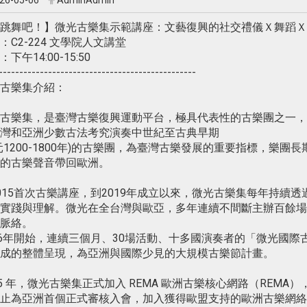
26-05-06
AdminAdmin
跳舞吧！】微光古樂集示範講座：文藝復興的社交禮儀Ｘ舞蹈Ｘ
：C2-224 文學院人文講堂
下午14:00-15:50
------------------------------------------------
古樂集介紹：
古樂集，是臺灣古樂復興運動平台，極具代表性的古樂團之一，
灣和亞洲少數古法考究演奏中世紀至古典早期
元1200-1800年)的古樂團，為臺灣古樂發展的重要指標，樂
的古樂聲音帶回歐洲。
015首次古樂講座，到2019年成立以來，微光古樂集每年持續
實踐與理解。微光在全台灣與歐亞，多年連續不間斷主辦百餘場
脈絡。
26年開始，連續三個月、30場活動、十多國演奏者的「微光國際
成的整體呈現，為亞洲與國際少見的大規模古樂節計畫。
25 年，微光古樂集正式加入 REMA 歐洲古樂核心網路（REMA），
止為亞洲首個正式審核入會，加入獲得歐盟支持的歐洲古樂網絡