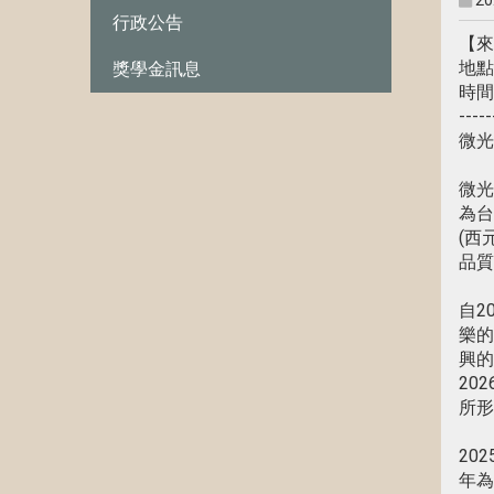
20
行政公告
【來
地點
獎學金訊息
時間：
-----
微光
微光
為台
(西
品質
自2
樂的
興的
20
所形
20
年為