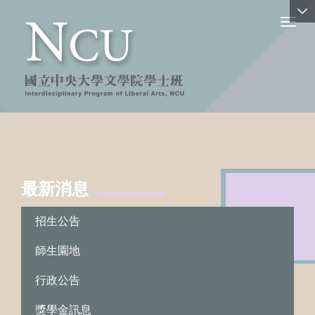
Toggl
最新消息
:::
招生公告
師生園地
行政公告
獎學金訊息