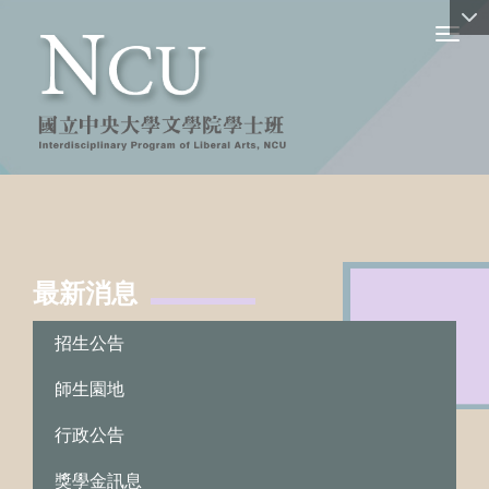
Toggl
最新消息
:::
招生公告
師生園地
行政公告
獎學金訊息