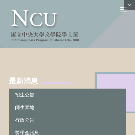
Toggl
最新消息
:::
招生公告
師生園地
行政公告
獎學金訊息