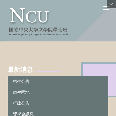
Toggl
最新消息
:::
招生公告
師生園地
行政公告
獎學金訊息