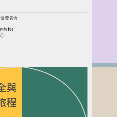
新書發表會
教授)
)