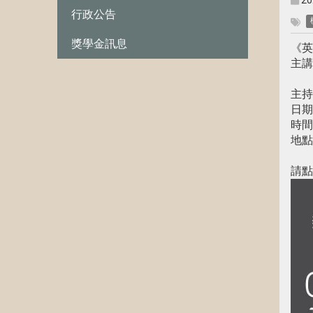
20
行政公告
獎學金訊息
《英
主講
單
主持
日期
時間：
地點
請點