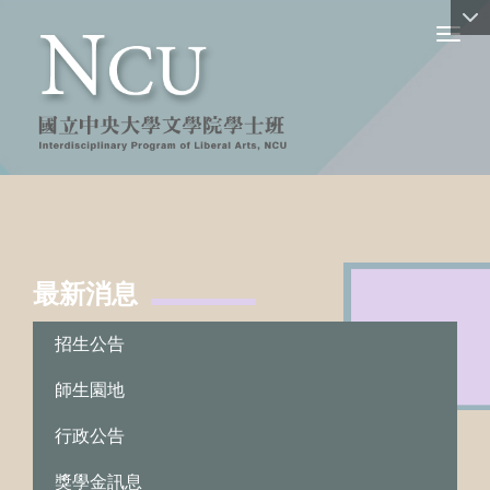
Toggl
最新消息
:::
招生公告
師生園地
行政公告
獎學金訊息