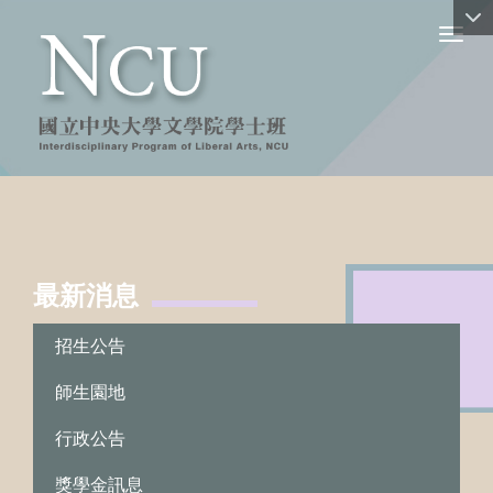
Toggl
最新消息
:::
招生公告
師生園地
行政公告
獎學金訊息