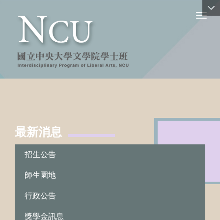
Toggl
最新消息
:::
招生公告
師生園地
行政公告
獎學金訊息