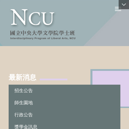
Toggl
最新消息
:::
招生公告
師生園地
行政公告
獎學金訊息