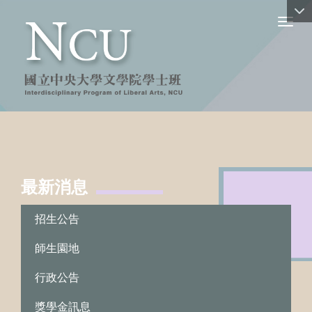
Toggl
最新消息
:::
招生公告
師生園地
行政公告
獎學金訊息