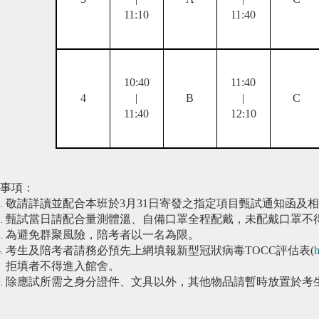
11:10
11:40
10:40
11:40
4
|
B
|
C
11:40
12:10
事項：
敬請詳讀並配合本班於3月31日寄發之指定項目甄試通知函及
甄試當日請配合量測體溫、自備口罩全程配戴，未配戴口罩不
為避免群聚風險，陪考者以一名為限。
考生及陪考者請務必預先上網填報新型冠狀病毒TOCC評估表(
h
拒填者不得進入館舍。
除應試所需之身分證件、文具以外，其他物品請暫時放置於考