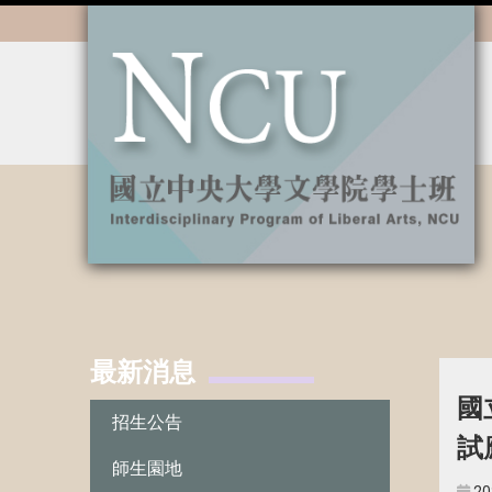
:::
最新消息
:::
國
招生公告
試
師生園地