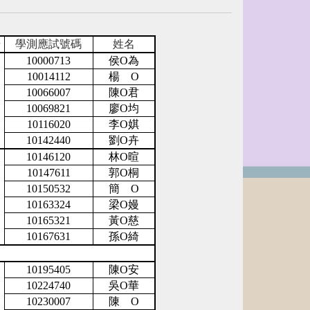
場
學測應試號碼
姓名
10000713
侯
O
為
10014112
楊
O
10066007
陳
O
君
10069821
廖
O
均
10116020
李
O
娸
10142440
劉
O
卉
10146120
林
O
暄
10147611
郭
O
桐
10150532
簡
O
10163324
梁
O
嫚
10165321
黃
O
慈
10167631
孫
O
綺
10195405
陳
O
安
10224740
吳
O
華
10230007
陳
O