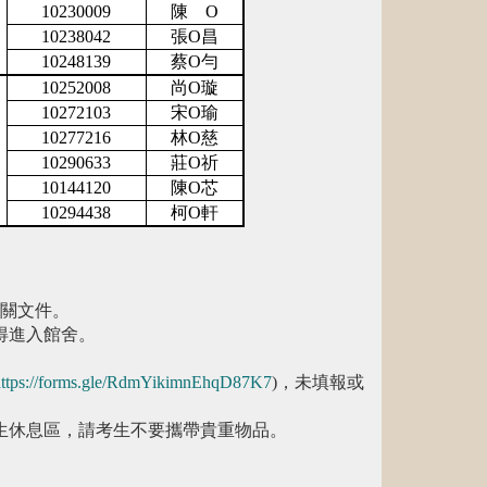
10230009
陳
O
10238042
張
O
昌
10248139
蔡
O
勻
10252008
尚
O
璇
10272103
宋
O
瑜
10277216
林
O
慈
10290633
莊
O
祈
10144120
陳
O
芯
10294438
柯
O
軒
相關文件。
得進入館舍。
ttps://forms.gle/RdmYikimnEhqD87K7
)，未填報或
生休息區，請考生不要攜帶貴重物品。