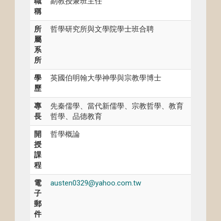
職
副教授兼班主任
稱
所
哲學研究所與文學院學士班合聘
屬
系
所
學
英國伯明翰大學神學與宗教學博士
歷
專
先秦儒學、當代新儒學、宗教哲學、教育
長
哲學、品德教育
開
哲學概論
授
課
程
電
austen0329@yahoo.com.tw
子
郵
件