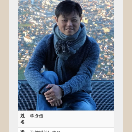
姓
李彥儀
名