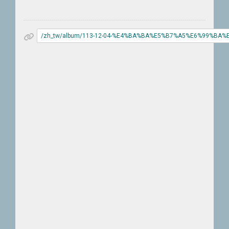
/zh_tw/album/113-12-04-%E4%BA%BA%E5%B7%A5%E6%99%