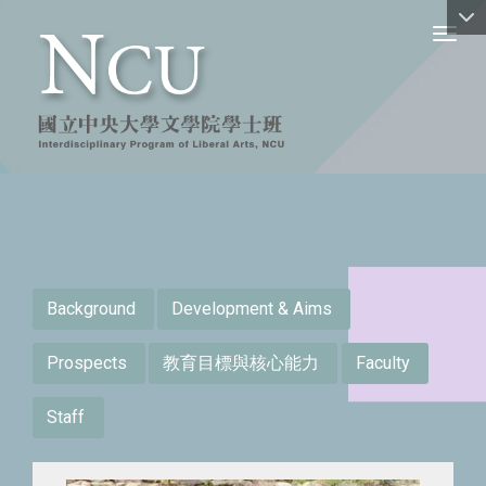
Toggl
:::
Background
Development & Aims
Prospects
教育目標與核心能力
Faculty
Staff