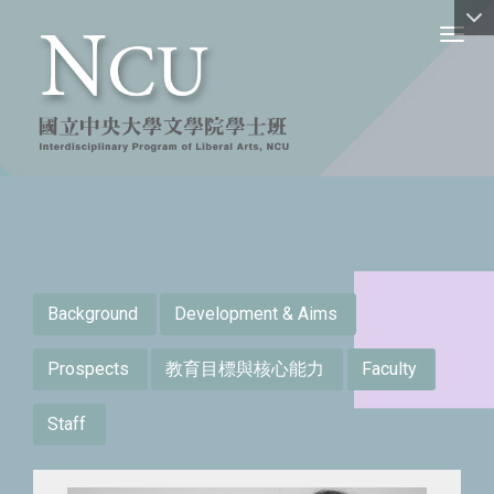
Toggl
:::
Background
Development & Aims
Prospects
教育目標與核心能力
Faculty
Staff