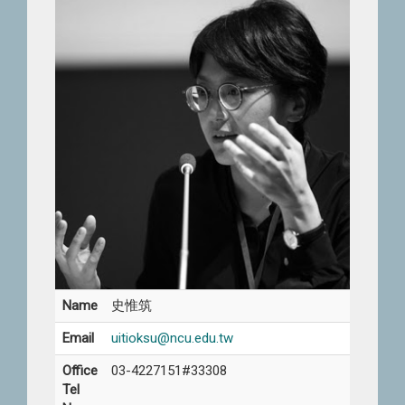
Name
史惟筑
Email
uitioksu@ncu.edu.tw
Office
03-4227151#33308
Tel