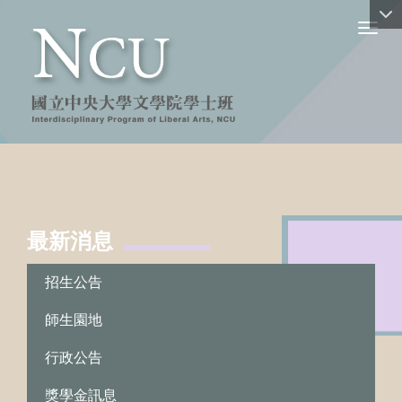
Toggl
最新消息
:::
招生公告
師生園地
行政公告
獎學金訊息