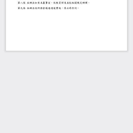
第八條
本辦法如有未盡事宜，依教育部及本校
相
關規定辦理。
第九條
本辦法經
所
務會議通過後實施，修正時亦同。